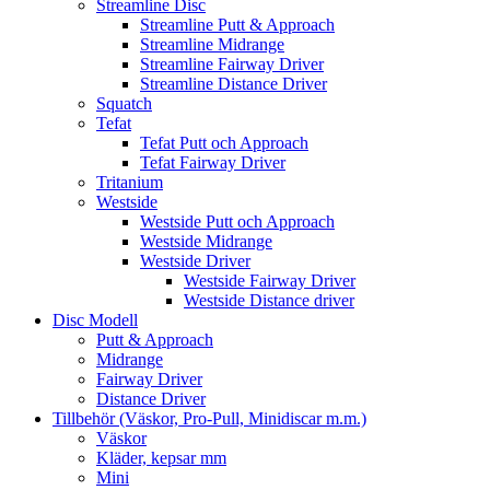
Streamline Disc
Streamline Putt & Approach
Streamline Midrange
Streamline Fairway Driver
Streamline Distance Driver
Squatch
Tefat
Tefat Putt och Approach
Tefat Fairway Driver
Tritanium
Westside
Westside Putt och Approach
Westside Midrange
Westside Driver
Westside Fairway Driver
Westside Distance driver
Disc Modell
Putt & Approach
Midrange
Fairway Driver
Distance Driver
Tillbehör (Väskor, Pro-Pull, Minidiscar m.m.)
Väskor
Kläder, kepsar mm
Mini