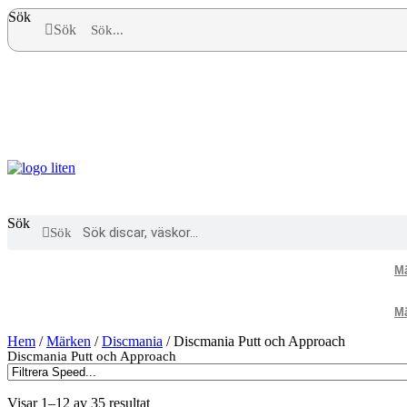
Sök
Sök
Sök
Sök
M
M
Hem
/
Märken
/
Discmania
/ Discmania Putt och Approach
Discmania Putt och Approach
Visar 1–12 av 35 resultat