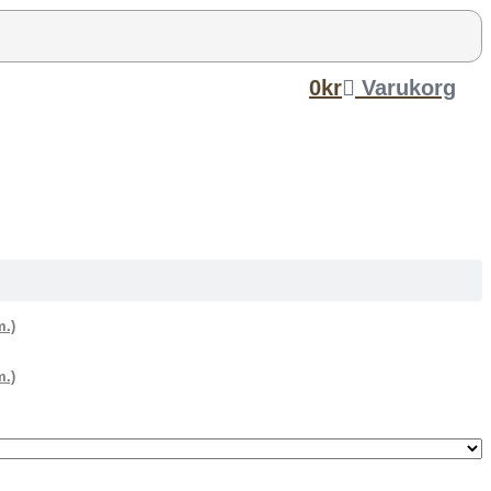
0
kr
Varukorg
m.)
m.)