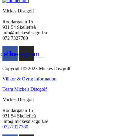
Mickes Discgolf
Roddargatan 15
931 54 Skellefteå
info@mickesdiscgolf.se
072 7327780
acebook
Instagram
Copyright © 2023 Mickes Discgolf
Villkor & Övrig information
Team Micke's Discgolf
Mickes Discgolf
Roddargatan 15
931 54 Skellefteå
info@mickesdiscgolf.se
072-7327780