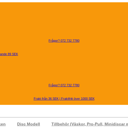
Frågor? 072 732 7780
mmande 89 SEK
Frågor? 072 732 7780
Frakt från 36 SEK | Fraktfritt över 1000 SEK
ken
Disc Modell
Tillbehör (Väskor, Pro-Pull, Minidiscar 