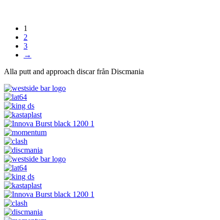
produkten
har
flera
varianter.
1
De
2
olika
3
alternativen
→
kan
Alla putt and approach discar från Discmania
väljas
på
produktsidan