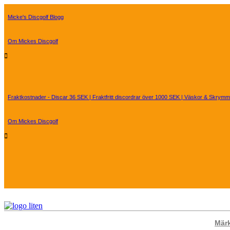
Hoppa
till
Micke's Discgolf Blogg
innehåll
Om Mickes Discgolf
Fraktkostnader - Discar 36 SEK | Fraktfritt discordrar över 1000 SEK | Väskor & Skry
Om Mickes Discgolf
Mär