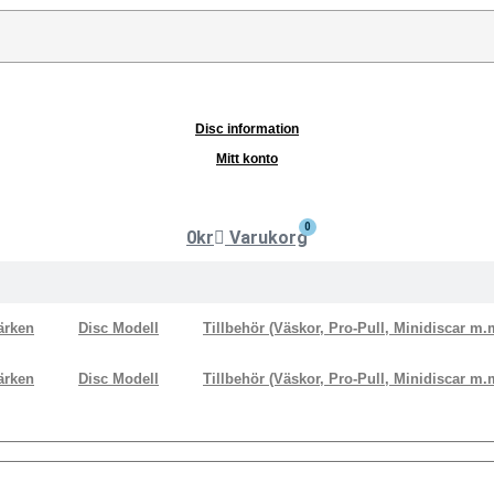
Disc information
Mitt konto
0
0
kr
Varukorg
ärken
Disc Modell
Tillbehör (Väskor, Pro-Pull, Minidiscar m.
ärken
Disc Modell
Tillbehör (Väskor, Pro-Pull, Minidiscar m.