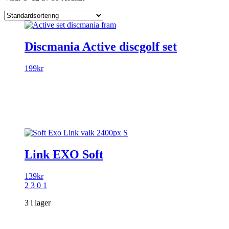
Discmania Active discgolf set
199
kr
Link EXO Soft
139
kr
2 3 0 1
Den
3 i lager
här
produkten
har