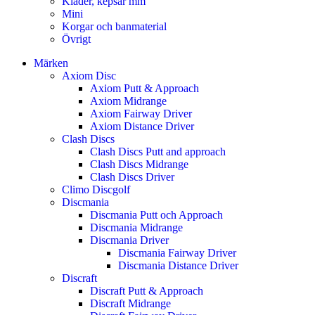
Kläder, kepsar mm
Mini
Korgar och banmaterial
Övrigt
Märken
Axiom Disc
Axiom Putt & Approach
Axiom Midrange
Axiom Fairway Driver
Axiom Distance Driver
Clash Discs
Clash Discs Putt and approach
Clash Discs Midrange
Clash Discs Driver
Climo Discgolf
Discmania
Discmania Putt och Approach
Discmania Midrange
Discmania Driver
Discmania Fairway Driver
Discmania Distance Driver
Discraft
Discraft Putt & Approach
Discraft Midrange