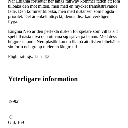
När Enigma fortsätter ner längs fairway kommer faden att föra
tillbaka den mot mitten, men med en mycket framåtsträvande
fade. Den kommer tillbaka, men med distansen som högsta
prioritet. Det är enkelt uttryckt, denna disc kan verkligen
flyga.
Enigma Neo är den perfekta disken för spelare som vill ta sitt
spel till nästa nivå och utmana sig själva på banan. Med dess
högpresterande Neo-plastik kan du lita på att disken bibehåller
sin form och grepp under en längre tid.
Flight ratings: 12|5|-1|2
Ytterligare information
199
kr
Gul, 169