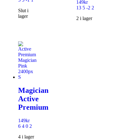
149
kr
13 5 -2 2
Slut i
lager
2 i lager
Magician
Active
Premium
149
kr
6 4 0 2
4 i lager