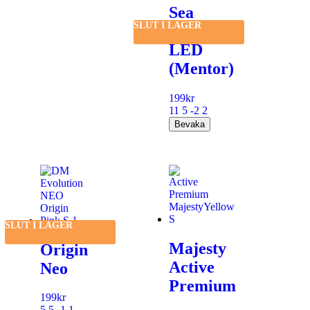
Sea
SLUT I LAGER
Serpent
LED
(Mentor)
199
kr
11 5 -2 2
SLUT I LAGER
Majesty
Origin
Active
Neo
Premium
199
kr
5 5 -1 1