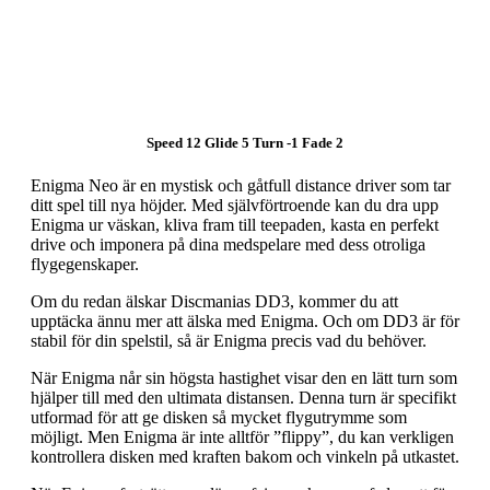
Speed 12 Glide 5 Turn -1 Fade 2
Enigma Neo är en mystisk och gåtfull distance driver som tar
ditt spel till nya höjder. Med självförtroende kan du dra upp
Enigma ur väskan, kliva fram till teepaden, kasta en perfekt
drive och imponera på dina medspelare med dess otroliga
flygegenskaper.
Om du redan älskar Discmanias DD3, kommer du att
upptäcka ännu mer att älska med Enigma. Och om DD3 är för
stabil för din spelstil, så är Enigma precis vad du behöver.
När Enigma når sin högsta hastighet visar den en lätt turn som
hjälper till med den ultimata distansen. Denna turn är specifikt
utformad för att ge disken så mycket flygutrymme som
möjligt. Men Enigma är inte alltför ”flippy”, du kan verkligen
kontrollera disken med kraften bakom och vinkeln på utkastet.