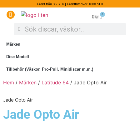
Frakt från 36 SEK | Fraktfritt över 1000 SEK
0
0
kr
Märken
Disc Modell
Tillbehör (Väskor, Pro-Pull, Minidiscar m.m.)
Hem
/
Märken
/
Latitude 64
/ Jade Opto Air
Jade Opto Air
Jade Opto Air