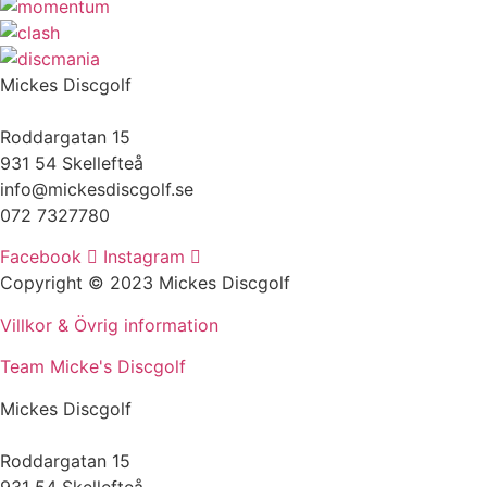
väljas
kan
på
väljas
produktsidan
på
produktsidan
Mickes Discgolf
Roddargatan 15
931 54 Skellefteå
info@mickesdiscgolf.se
072 7327780
Facebook
Instagram
Copyright © 2023 Mickes Discgolf
Villkor & Övrig information
Team Micke's Discgolf
Mickes Discgolf
Roddargatan 15
931 54 Skellefteå