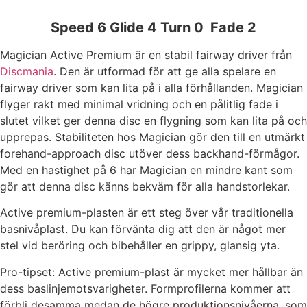
Speed 6 Glide 4 Turn 0 Fade 2
Magician Active Premium är en stabil fairway driver från
Discmania
. Den är utformad för att ge alla spelare en
fairway driver som kan lita på i alla förhållanden. Magician
flyger rakt med minimal vridning och en pålitlig fade i
slutet vilket ger denna disc en flygning som kan lita på och
upprepas. Stabiliteten hos Magician gör den till en utmärkt
forehand-approach disc utöver dess backhand-förmågor.
Med en hastighet på 6 har Magician en mindre kant som
gör att denna disc känns bekväm för alla handstorlekar.
Active premium-plasten är ett steg över vår traditionella
basnivåplast. Du kan förvänta dig att den är något mer
stel vid beröring och bibehåller en grippy, glansig yta.
Pro-tipset: Active premium-plast är mycket mer hållbar än
dess baslinjemotsvarigheter. Formprofilerna kommer att
förbli desamma medan de högre produktionsnivåerna, som