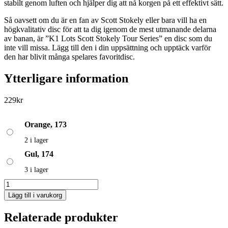
stabilt genom luften och hjälper dig att nå korgen på ett effektivt sätt.
Så oavsett om du är en fan av Scott Stokely eller bara vill ha en
högkvalitativ disc för att ta dig igenom de mest utmanande delarna
av banan, är ”K1 Lots Scott Stokely Tour Series” en disc som du
inte vill missa. Lägg till den i din uppsättning och upptäck varför
den har blivit många spelares favoritdisc.
Ytterligare information
229
kr
Orange, 173
2 i lager
Gul, 174
3 i lager
K1
Lots
Lägg till i varukorg
Scott
Stokely
Relaterade produkter
Tour