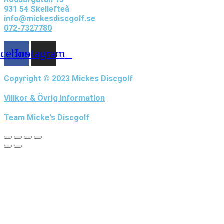
931 54 Skellefteå
info@mickesdiscgolf.se
072-7327780
acebook
Instagram
Copyright © 2023 Mickes Discgolf
Villkor & Övrig information
Team Micke's Discgolf