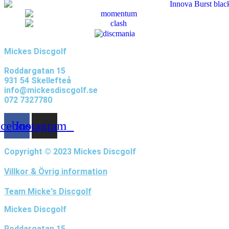
olika
alternativen
kan
väljas
på
produktsidan
Mickes Discgolf
Roddargatan 15
931 54 Skellefteå
info@mickesdiscgolf.se
072 7327780
acebook
Instagram
Copyright © 2023 Mickes Discgolf
Villkor & Övrig information
Team Micke's Discgolf
Mickes Discgolf
Roddargatan 15