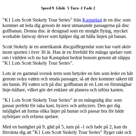
Speed 9 Glide 5 Turn -1 Fade 2
”K1 Lots Scott Stokely Tour Series” från
Kastaplast
är en disc som
kommer att leda dig genom de mest utmanande passagerna på disc
golfbanan. Denna disc är designad som en straight flying, mycket
workable fairway driver som hjälper dig att hålla linjen på banan.
Scott Stokely är en amerikansk discgolflegendar som har varit aktiv
inom sporten i över 30 år. Han är en förebild för många spelare runt
om i världen och nu har Kastaplast hedrat honom genom att släppa
”K1 Lots Scott Stokely Tour Series”.
Lots är en gammal svensk term som betyder en lots som leder en båt
genom svåra vatten och smala passager, så att den kommer säkert till
sin hamn. På vatten och på disc golfbanan är en Lots en förutsägbar
linje-hållare, vilket gör det enklare att planera och utföra kasten.
”K1 Lots Scott Stokely Tour Series” är en mångsidig disc som
passar perfekt för raka kast, hyzers och anhyzers. Den ger dig
möjlighet att forma olika linjer på banan och passar bra för både
nybörjare och erfarna spelare.
Med en hastighet på 9, glid på 5, turn på -1 och fade på 2, kan du
förvänta dig att ”K1 Lots Scott Stokely Tour Series” flyger rakt och