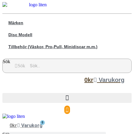
Märken
Disc Modell
Tillbehör (Väskor, Pro-Pull, Minidiscar m.m.)
Sök
Sök
0
kr
Varukorg
0
0
kr
Varukorg