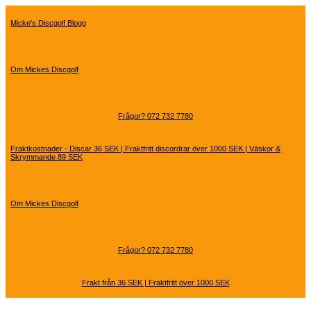
Hoppa
till
Micke's Discgolf Blogg
innehåll
Om Mickes Discgolf
Frågor? 072 732 7780
Fraktkostnader - Discar 36 SEK | Fraktfritt discordrar över 1000 SEK | Väskor &
Skrymmande 89 SEK
Om Mickes Discgolf
Frågor? 072 732 7780
Frakt från 36 SEK | Fraktfritt över 1000 SEK