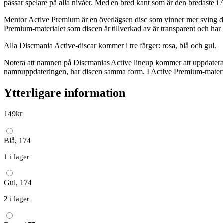
passar spelare på alla nivåer. Med en bred kant som är den bredaste i
Mentor Active Premium är en överlägsen disc som vinner mer sving desto
Premium-materialet som discen är tillverkad av är transparent och har 
Alla Discmania Active-discar kommer i tre färger: rosa, blå och gul.
Notera att namnen på Discmanias Active lineup kommer att uppdateras,
namnuppdateringen, har discen samma form. I Active Premium-material
Ytterligare information
149
kr
Blå, 174
1 i lager
Gul, 174
2 i lager