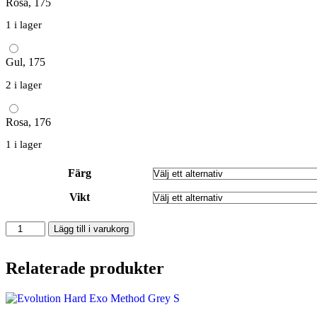
Rosa, 175
1 i lager
Gul, 175
2 i lager
Rosa, 176
1 i lager
Färg
Vikt
Mentor
Lägg till i varukorg
Active
Premium
mängd
Relaterade produkter