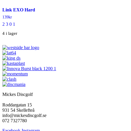
produktsidan
flera
Link EXO Hard
varianter.
De
139
kr
olika
2 3 0 1
alternativen
Den
kan
4 i lager
här
väljas
produkten
på
har
produktsidan
flera
varianter.
De
olika
alternativen
kan
väljas
på
produktsidan
Mickes Discgolf
Roddargatan 15
931 54 Skellefteå
info@mickesdiscgolf.se
072 7327780
Facebook
Instagram