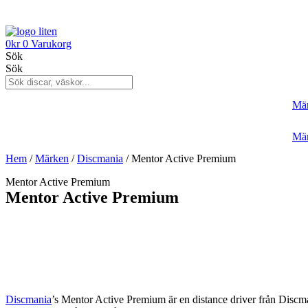
0
kr
0
Varukorg
Sök
Sök
Mä
Mä
Hem
/
Märken
/
Discmania
/ Mentor Active Premium
Mentor Active Premium
Mentor Active Premium
Discmania
’s Mentor Active Premium är en distance driver från Discma